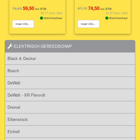
59,50
74,50
74,40
97,70
incl. BTW
incl. BTW
49,17 (excl. btw)
61,57 (excl. btw)
direct leverbaar
direct leverbaar
meer info...
meer info...
ELEKTRISCH GEREEDSCHAP
Black & Decker
Bosch
DeWalt
DeWalt - XR Flexvolt
Dremel
Eibenstock
Einhell