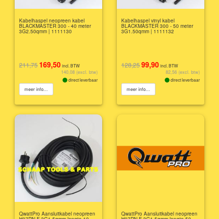
Kabelhaspel neopreen kabel
Kabelhaspel vinyl kabel
BLACKMASTER 300 - 40 meter
BLACKMASTER 300 - 50 meter
3G2.50qmm | 1111130
3G1.50qmm | 1111132
169,50
99,90
211,75
128,25
incl. BTW
incl. BTW
140,08 (excl. btw)
82,56 (excl. btw)
direct leverbaar
direct leverbaar
meer info...
meer info...
QwattPro Aansluitkabel neopreen
QwattPro Aansluitkabel neopreen
H07RN-F 3G1,5qmm lengte 10
H07RN-F 3G1,5qmm lengte 50