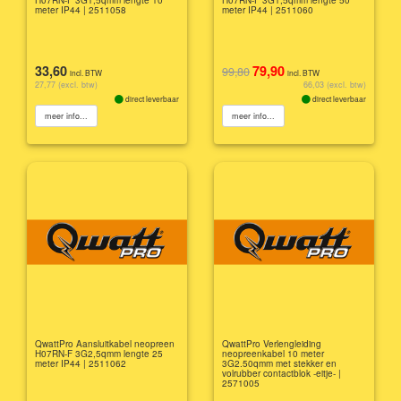
meter IP44 | 2511058
meter IP44 | 2511060
33,60
79,90
99,80
incl. BTW
incl. BTW
27,77 (excl. btw)
66,03 (excl. btw)
direct leverbaar
direct leverbaar
meer info...
meer info...
QwattPro Aansluitkabel neopreen
QwattPro Verlengleiding
H07RN-F 3G2,5qmm lengte 25
neopreenkabel 10 meter
meter IP44 | 2511062
3G2.50qmm met stekker en
volrubber contactblok -eitje- |
2571005