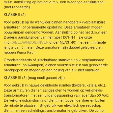
muur. Aansluiting op het net d.m.v. een 3-aderige aansluitkabel
(met randaarde).
KLASSE II (2)
Voor gebruik op de werkvloer binnen handbereik (verplaatsbare
armaturen) of permanente opstelling. Deze armaturen mogen
bouwlampen genoemd worden. Aansluiting op het net d.m.v. een
2-aderig aansluitsnoer van het type H07RN-F (zie onze
info
KABELAANDUIDINGEN
onder NEN3140) met een minimale
lengte van 5 meter. Deze armaturen zijn dubbel geïsoleerd en
hebben Kema Keur.
Grondstandaards of uitschuifbare statieven t.b.v. verplaatsbare
armaturen (bouwlampen) dienen voorzien te zijn van geïsoleerde
handgrepen en mogen op een helling van 15° niet omvallen!
KLASSE III (3) (mag nooit geaard zijn)
Voor gebruik in nauwe geleidende ruimtes (kelders, ketels, etc.).
Deze armaturen dienen aangesloten te worden op veiligheids-
transformatoren met een uitgangsspanning van lager dan 50 Volt.
De veiligheidstransformator dient men boven de vloer en buiten
de ruimte te plaatsen. Bij gebruik van elektrisch gereedschap
dient men een scheidingstransformator te gebruiken. De combi-