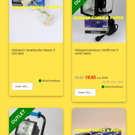
Halogeen lamphouder klasse II
Halogeenarmatuur 300W met 5
300 watt
meter kabel
19,95
39,65
incl. BTW
direct leverbaar
16,49 (excl. btw)
meer info...
direct leverbaar
meer info...
OUTLET