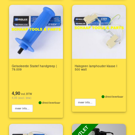
Geïsoleerde Statief handgreep |
Halogeen lamphouder klasse I
79.009
500 watt
4,90
incl. BTW
direct leverbaar
4,05 (excl. btw)
meer info...
direct leverbaar
meer info...
OUTLET