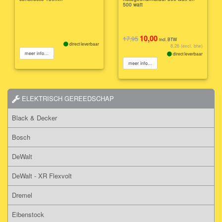
500 watt
10,00
17,95
incl. BTW
direct leverbaar
8,26 (excl. btw)
meer info...
direct leverbaar
meer info...
ELEKTRISCH GEREEDSCHAP
Black & Decker
Bosch
DeWalt
DeWalt - XR Flexvolt
Dremel
Eibenstock