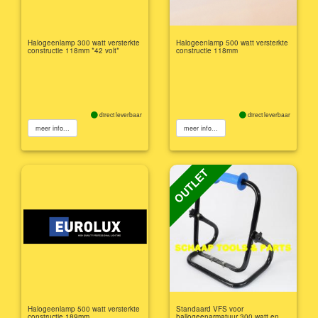
Halogeenlamp 300 watt versterkte
Halogeenlamp 500 watt versterkte
constructie 118mm *42 volt*
constructie 118mm
direct leverbaar
direct leverbaar
meer info...
meer info...
OUTLET
Halogeenlamp 500 watt versterkte
Standaard VFS voor
constructie 189mm
hallogeenarmatuur 300 watt en