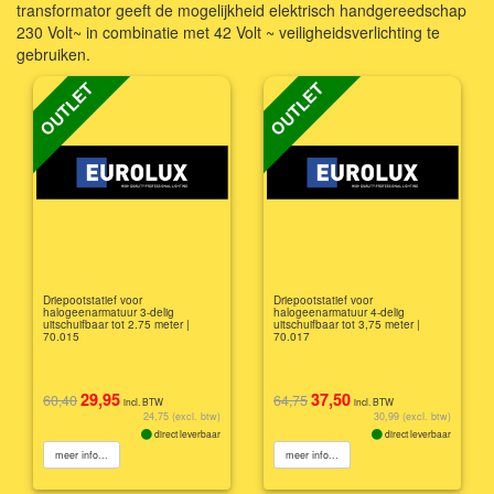
transformator geeft de mogelijkheid elektrisch handgereedschap
230 Volt~ in combinatie met 42 Volt ~ veiligheidsverlichting te
gebruiken.
OUTLET
OUTLET
Driepootstatief voor
Driepootstatief voor
halogeenarmatuur 3-delig
halogeenarmatuur 4-delig
uitschuifbaar tot 2.75 meter |
uitschuifbaar tot 3,75 meter |
70.015
70.017
29,95
37,50
60,40
64,75
incl. BTW
incl. BTW
24,75 (excl. btw)
30,99 (excl. btw)
direct leverbaar
direct leverbaar
meer info...
meer info...