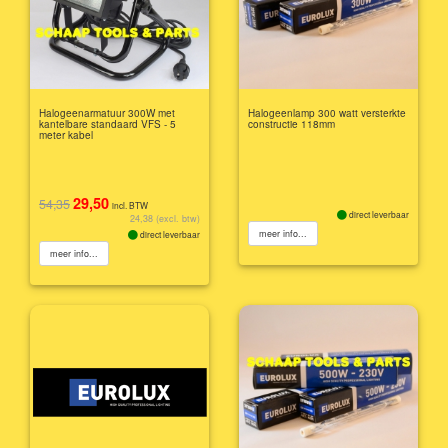
Halogeenarmatuur 300W met
Halogeenlamp 300 watt versterkte
kantelbare standaard VFS - 5
constructie 118mm
meter kabel
29,50
54,35
incl. BTW
direct leverbaar
24,38 (excl. btw)
meer info...
direct leverbaar
meer info...