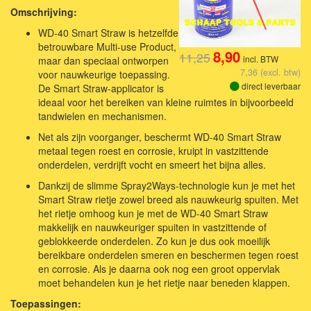
Omschrijving:
WD-40 Smart Straw is hetzelfde
betrouwbare Multi-use Product,
8,90
11,25
incl. BTW
maar dan speciaal ontworpen
7,36 (excl. btw)
voor nauwkeurige toepassing.
direct leverbaar
De Smart Straw-applicator is
ideaal voor het bereiken van kleine ruimtes in bijvoorbeeld
tandwielen en mechanismen.
Net als zijn voorganger, beschermt WD-40 Smart Straw
metaal tegen roest en corrosie, kruipt in vastzittende
onderdelen, verdrijft vocht en smeert het bijna alles.
Dankzij de slimme Spray2Ways-technologie kun je met het
Smart Straw rietje zowel breed als nauwkeurig spuiten. Met
het rietje omhoog kun je met de WD-40 Smart Straw
makkelijk en nauwkeuriger spuiten in vastzittende of
geblokkeerde onderdelen. Zo kun je dus ook moeilijk
bereikbare onderdelen smeren en beschermen tegen roest
en corrosie. Als je daarna ook nog een groot oppervlak
moet behandelen kun je het rietje naar beneden klappen.
Toepassingen: