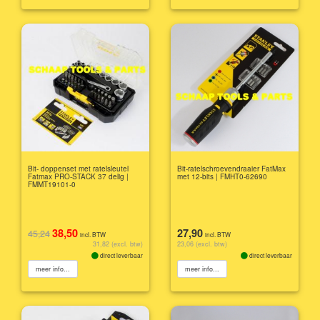
Bit- doppenset met ratelsleutel
Bit-ratelschroevendraaier FatMax
Fatmax PRO-STACK 37 delig |
met 12-bits | FMHT0-62690
FMMT19101-0
38,50
27,90
45,24
incl. BTW
incl. BTW
31,82 (excl. btw)
23,06 (excl. btw)
direct leverbaar
direct leverbaar
meer info...
meer info...