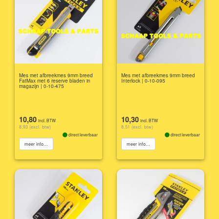
Mes met afbreekmes 9mm breed
Mes met afbreekmes 9mm breed
FatMax met 6 reserve bladen in
Interlock | 0-10-095
magazijn | 0-10-475
10,80
10,30
incl. BTW
incl. BTW
8,93 (excl. btw)
8,51 (excl. btw)
direct leverbaar
direct leverbaar
meer info...
meer info...