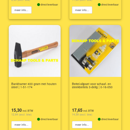
direct leverbaar
direct leverbaar
meer info...
meer info...
Bankhamer 400 gram met houten
Beitel-slijpset voor schaaf- en
steel | 1-51-174
steekbeitels 3-delig | 0-16-050
15,30
17,65
incl. BTW
incl. BTW
12,64 (excl. btw)
14,59 (excl. btw)
direct leverbaar
direct leverbaar
meer info...
meer info...