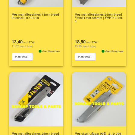
Mes met afbreekmes 18mm breed
Mes met afbreekmes 25mm breed
Interlock | 0-10-018
Fatmax met schroef | FMHT10330-
0
13,40
18,50
incl. BTW
incl. BTW
11,07 (excl. btw)
15,29 (excl. btw)
direct leverbaar
direct leverbaar
meer info...
meer info...
Mes met afbreekmes 25mm breed
Mes uitschuifbaar 99E | 2-10-099