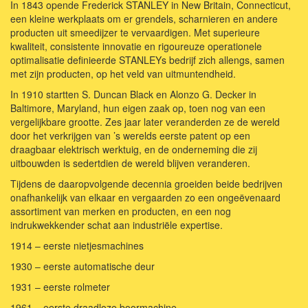
In 1843 opende Frederick STANLEY in New Britain, Connecticut,
een kleine werkplaats om er grendels, scharnieren en andere
producten uit smeedijzer te vervaardigen. Met superieure
kwaliteit, consistente innovatie en rigoureuze operationele
optimalisatie definieerde STANLEYs bedrijf zich allengs, samen
met zijn producten, op het veld van uitmuntendheid.
In 1910 startten S. Duncan Black en Alonzo G. Decker in
Baltimore, Maryland, hun eigen zaak op, toen nog van een
vergelijkbare grootte. Zes jaar later veranderden ze de wereld
door het verkrijgen van ’s werelds eerste patent op een
draagbaar elektrisch werktuig, en de onderneming die zij
uitbouwden is sedertdien de wereld blijven veranderen.
Tijdens de daaropvolgende decennia groeiden beide bedrijven
onafhankelijk van elkaar en vergaarden zo een ongeëvenaard
assortiment van merken en producten, en een nog
indrukwekkender schat aan industriële expertise.
1914 – eerste nietjesmachines
1930 – eerste automatische deur
1931 – eerste rolmeter
1961 – eerste draadloze boormachine