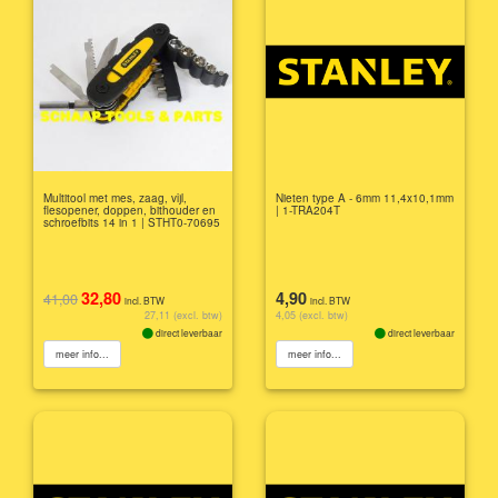
Multitool met mes, zaag, vijl,
Nieten type A - 6mm 11,4x10,1mm
flesopener, doppen, bithouder en
| 1-TRA204T
schroefbits 14 in 1 | STHT0-70695
32,80
4,90
41,00
incl. BTW
incl. BTW
27,11 (excl. btw)
4,05 (excl. btw)
direct leverbaar
direct leverbaar
meer info...
meer info...