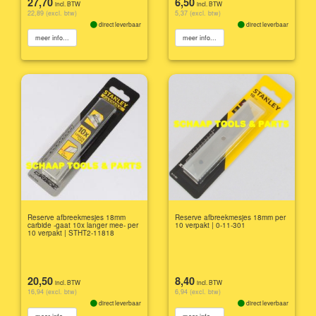
27,70
6,50
incl. BTW
incl. BTW
22,89 (excl. btw)
5,37 (excl. btw)
direct leverbaar
direct leverbaar
meer info...
meer info...
Reserve afbreekmesjes 18mm
Reserve afbreekmesjes 18mm per
carbide -gaat 10x langer mee- per
10 verpakt | 0-11-301
10 verpakt | STHT2-11818
20,50
8,40
incl. BTW
incl. BTW
16,94 (excl. btw)
6,94 (excl. btw)
direct leverbaar
direct leverbaar