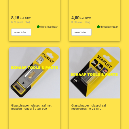
8,15
4,60
incl. BTW
incl. BTW
6,74 (excl. btw)
3,80 (excl. btw)
direct leverbaar
direct leverbaar
meer info...
meer info...
Glasschraper - glasschaaf met
Glasschraper - glasschaaf
metalen houder | 0-28-500
reservemes | 0-28-510