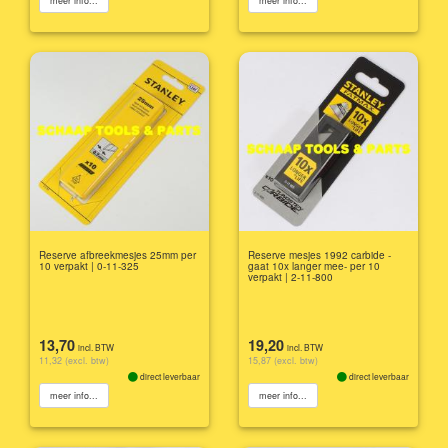
meer info...
meer info...
Reserve afbreekmesjes 25mm per
Reserve mesjes 1992 carbide -
10 verpakt | 0-11-325
gaat 10x langer mee- per 10
verpakt | 2-11-800
13,70
19,20
incl. BTW
incl. BTW
11,32 (excl. btw)
15,87 (excl. btw)
direct leverbaar
direct leverbaar
meer info...
meer info...