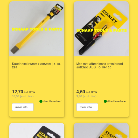
Koudbeitel 25mm x 305mm | 4-18-
Mes met afbreekmes 9mm breed
291
antichoc ABS | 0-10-150
12,70
4,60
incl. BTW
incl. BTW
10,50 (excl. btw)
3,80 (excl. btw)
direct leverbaar
direct leverbaar
meer info...
meer info...