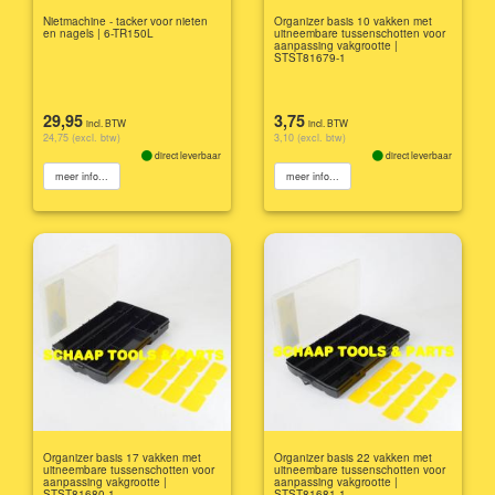
Nietmachine - tacker voor nieten
Organizer basis 10 vakken met
en nagels | 6-TR150L
uitneembare tussenschotten voor
aanpassing vakgrootte |
STST81679-1
29,95
3,75
incl. BTW
incl. BTW
24,75 (excl. btw)
3,10 (excl. btw)
direct leverbaar
direct leverbaar
meer info...
meer info...
Organizer basis 17 vakken met
Organizer basis 22 vakken met
uitneembare tussenschotten voor
uitneembare tussenschotten voor
aanpassing vakgrootte |
aanpassing vakgrootte |
STST81680-1
STST81681-1