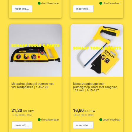
direct leverbaar
direct leverbaar
meer info...
meer info...
Metaalzaagbeugel 300mm met
Metaalzaagbeugel met
vier bladposities | 1-15-122
pistoolgreep junior met zaagblad
152 mm | 1-15-317
21,20
16,60
incl. BTW
incl. BTW
17,52 (excl. btw)
13,72 (excl. btw)
direct leverbaar
direct leverbaar
meer info...
meer info...