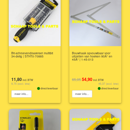
Bit-schroevendraaierset multibit
Bouwhaak opvouwbaar voor
34-delig | STHT0-70885
uitzetten van hoeken 90Â° en
45Â° | 1-45-013
11,80
54,90
65,05
incl. BTW
incl. BTW
9,75 (excl. btw)
45,37 (excl. btw)
direct leverbaar
direct leverbaar
meer info...
meer info...