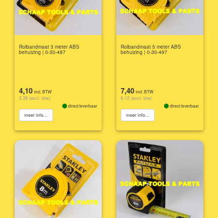
Rolbandmaat 3 meter ABS
Rolbandmaat 5 meter ABS
behuizing | 0-30-487
behuizing | 0-30-497
4,10
7,40
incl. BTW
incl. BTW
3,39 (excl. btw)
6,12 (excl. btw)
direct leverbaar
direct leverbaar
meer info...
meer info...