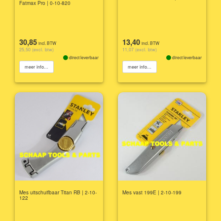
Fatmax Pro | 0-10-820
30,85
13,40
incl. BTW
incl. BTW
25,50 (excl. btw)
11,07 (excl. btw)
direct leverbaar
direct leverbaar
meer info...
meer info...
Mes uitschuifbaar Titan RB | 2-10-
Mes vast 199E | 2-10-199
122