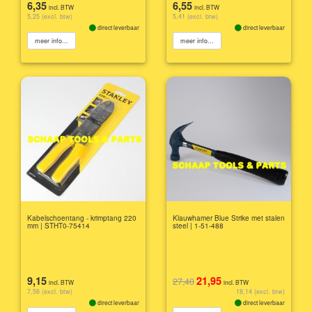
6,35
6,55
incl. BTW
incl. BTW
5,25 (excl. btw)
5,41 (excl. btw)
direct leverbaar
direct leverbaar
meer info...
meer info...
Kabelschoentang - krimptang 220
Klauwhamer Blue Strike met stalen
mm | STHT0-75414
steel | 1-51-488
9,15
21,95
27,40
incl. BTW
incl. BTW
7,56 (excl. btw)
18,14 (excl. btw)
direct leverbaar
direct leverbaar