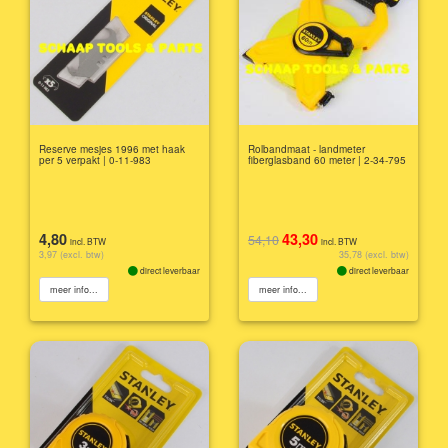
Reserve mesjes 1996 met haak
Rolbandmaat - landmeter
per 5 verpakt | 0-11-983
fiberglasband 60 meter | 2-34-795
4,80
43,30
54,10
incl. BTW
incl. BTW
3,97 (excl. btw)
35,78 (excl. btw)
direct leverbaar
direct leverbaar
meer info...
meer info...