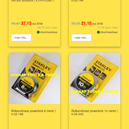
mm pro autolock | XTHT0-33671
0-33-194
37,15
21,10
46,40
26,35
incl. BTW
incl. BTW
30,70 (excl. btw)
17,44 (excl. btw)
direct leverbaar
direct leverbaar
meer info...
meer info...
Rolbandmaat powerlock 8 meter |
Rolbandmaat powerlock 10 meter |
0-33-198
0-33-442