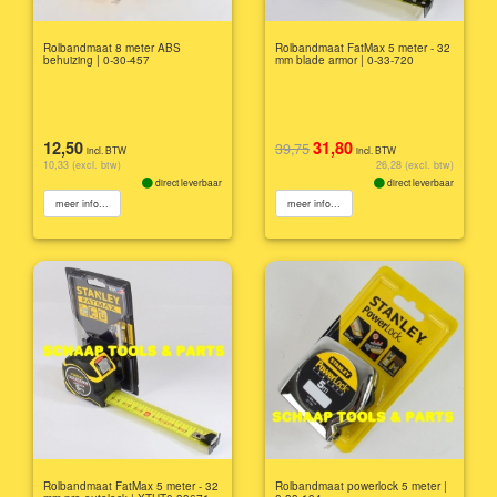
Rolbandmaat 8 meter ABS
Rolbandmaat FatMax 5 meter - 32
behuizing | 0-30-457
mm blade armor | 0-33-720
12,50
31,80
39,75
incl. BTW
incl. BTW
10,33 (excl. btw)
26,28 (excl. btw)
direct leverbaar
direct leverbaar
meer info...
meer info...
Rolbandmaat FatMax 5 meter - 32
Rolbandmaat powerlock 5 meter |