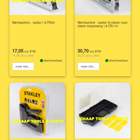
Nietmachine - tacker | 6-TR45
Nietmachine - tacker G-nieten voor
zware toepassing | 6-TR110
17,05
30,70
incl. BTW
incl. BTW
14,09 (excl. btw)
25,37 (excl. btw)
direct leverbaar
direct leverbaar
meer info...
meer info...