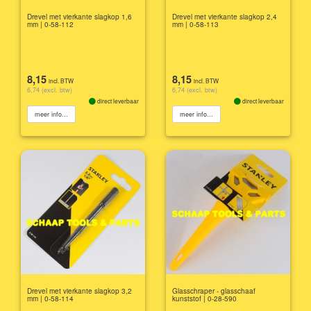
Drevel met vierkante slagkop 1,6
Drevel met vierkante slagkop 2,4
mm | 0-58-112
mm | 0-58-113
8,15
8,15
incl. BTW
incl. BTW
6,74 (excl. btw)
6,74 (excl. btw)
direct leverbaar
direct leverbaar
meer info...
meer info...
Drevel met vierkante slagkop 3,2
Glasschraper - glasschaaf
mm | 0-58-114
kunststof | 0-28-590