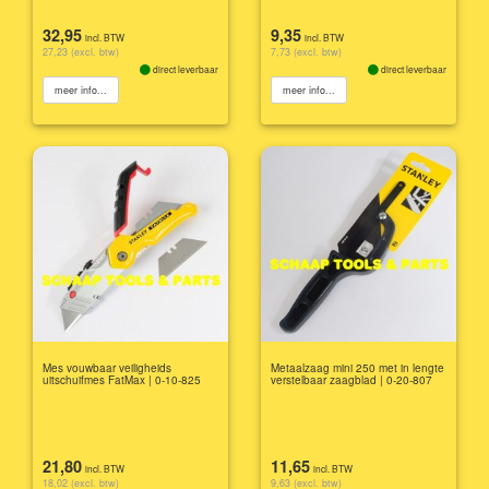
32,95
9,35
incl. BTW
incl. BTW
27,23 (excl. btw)
7,73 (excl. btw)
direct leverbaar
direct leverbaar
meer info...
meer info...
Mes vouwbaar veiligheids
Metaalzaag mini 250 met in lengte
uitschuifmes FatMax | 0-10-825
verstelbaar zaagblad | 0-20-807
21,80
11,65
incl. BTW
incl. BTW
18,02 (excl. btw)
9,63 (excl. btw)