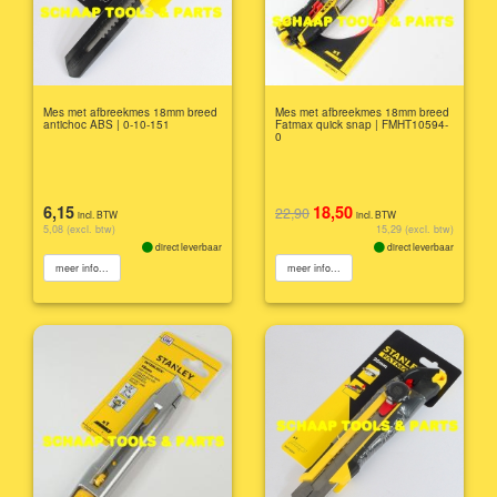
Mes met afbreekmes 18mm breed
Mes met afbreekmes 18mm breed
antichoc ABS | 0-10-151
Fatmax quick snap | FMHT10594-
0
6,15
18,50
22,90
incl. BTW
incl. BTW
5,08 (excl. btw)
15,29 (excl. btw)
direct leverbaar
direct leverbaar
meer info...
meer info...