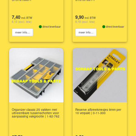
7,40
9,90
incl. BTW
incl. BTW
6,12 (excl. btw)
8,18 (excl. btw)
direct leverbaar
direct leverbaar
meer info...
meer info...
Organizer classic 25 vakken met
Reserve afbreekmesjes 9mm per
uitneembare tussenschotten voor
10 verpakt | 0-11-300
aanpassing vakgrootte | 1-92-762