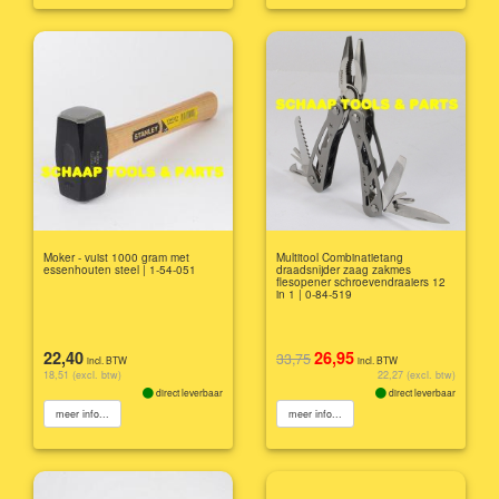
Moker - vuist 1000 gram met
Multitool Combinatietang
essenhouten steel | 1-54-051
draadsnijder zaag zakmes
flesopener schroevendraaiers 12
in 1 | 0-84-519
22,40
26,95
33,75
incl. BTW
incl. BTW
18,51 (excl. btw)
22,27 (excl. btw)
direct leverbaar
direct leverbaar
meer info...
meer info...