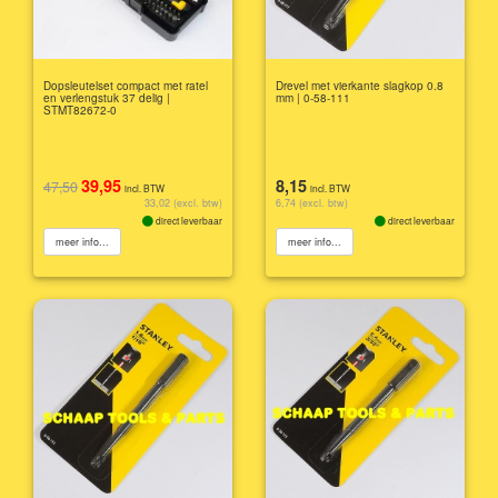
Dopsleutelset compact met ratel
Drevel met vierkante slagkop 0.8
en verlengstuk 37 delig |
mm | 0-58-111
STMT82672-0
39,95
8,15
47,50
incl. BTW
incl. BTW
33,02 (excl. btw)
6,74 (excl. btw)
direct leverbaar
direct leverbaar
meer info...
meer info...