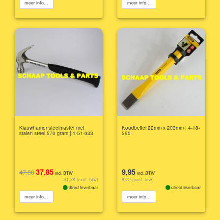
meer info...
meer info...
Klauwhamer steelmaster met
Koudbeitel 22mm x 203mm | 4-18-
stalen steel 570 gram | 1-51-033
290
37,85
9,95
47,30
incl. BTW
incl. BTW
31,28 (excl. btw)
8,22 (excl. btw)
direct leverbaar
direct leverbaar
meer info...
meer info...