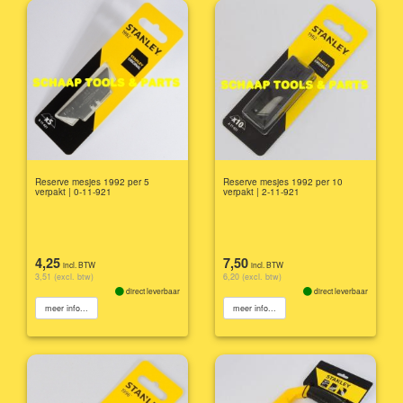
Reserve mesjes 1992 per 5
Reserve mesjes 1992 per 10
verpakt | 0-11-921
verpakt | 2-11-921
4,25
7,50
incl. BTW
incl. BTW
3,51 (excl. btw)
6,20 (excl. btw)
direct leverbaar
direct leverbaar
meer info...
meer info...