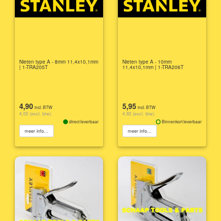
Nieten type A - 8mm 11,4x10,1mm
Nieten type A - 10mm
| 1-TRA205T
11,4x10,1mm | 1-TRA206T
4,90
5,95
incl. BTW
incl. BTW
4,05 (excl. btw)
4,92 (excl. btw)
direct leverbaar
Binnenkort leverbaar
meer info...
meer info...