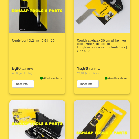
Centerpunt 3.2mm | 0-58-120
Combinatiehaak 30 cm winkel - en
verstekhaak, diepte- of
hoogtemeter en luchtbelwaterpas |
2-46-017
5,90
15,60
incl. BTW
incl. BTW
4,88 (excl. btw)
12,89 (excl. btw)
direct leverbaar
direct leverbaar
meer info...
meer info...