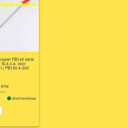
raaier PB140 serie
t SL4 o.a. voor
n | PB100.4-300
l. BTW
btw)
direct leverbaar