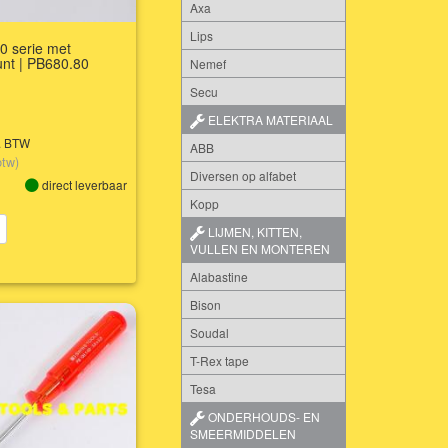
Axa
Lips
0 serie met
unt | PB680.80
Nemef
Secu
ELEKTRA MATERIAAL
l. BTW
ABB
btw)
Diversen op alfabet
direct leverbaar
Kopp
LIJMEN, KITTEN,
VULLEN EN MONTEREN
Alabastine
Bison
Soudal
T-Rex tape
Tesa
ONDERHOUDS- EN
SMEERMIDDELEN