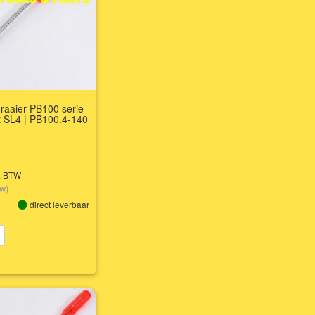
raaier PB100 serie
t SL4 | PB100.4-140
l. BTW
tw)
direct leverbaar