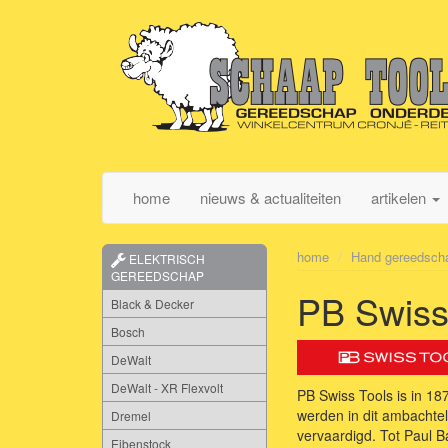
home
nieuws & actualiteiten
artikelen
home
Hand gereedsch
ELEKTRISCH
GEREEDSCHAP
PB Swiss
Black & Decker
Bosch
DeWalt
DeWalt - XR Flexvolt
PB Swiss Tools is in 18
werden in dit ambachtel
Dremel
vervaardigd. Tot Paul 
Eibenstock