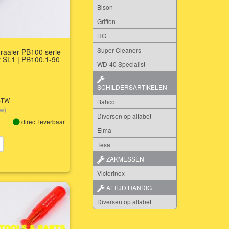
Bison
Griffon
HG
Super Cleaners
raaier PB100 serie
t SL1 | PB100.1-90
WD-40 Specialist
SCHILDERSARTIKELEN
 BTW
Bahco
tw)
Diversen op alfabet
direct leverbaar
Elma
Tesa
ZAKMESSEN
Victorinox
ALTIJD HANDIG
Diversen op alfabet