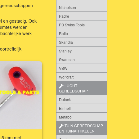
ndgereedschappen
Nicholson
Padre
l en gestadig. Ook
PB Swiss Tools
ruimtes werden
bachtelijke werk
Ratio
Skandia
ortreffelijk
Stanley
Swanson
VBW
Wolfcraft
LUCHT
GEREEDSCHAP
Dutack
Einhell
Metabo
TUIN GEREEDSCHAP
EN TUINARTIKELEN
et