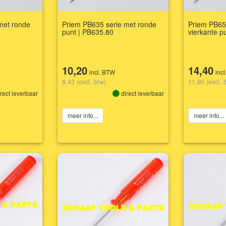
met ronde
Priem PB635 serie met ronde
Priem PB65
punt | PB635.80
vierkante p
10,20
14,40
incl. BTW
inc
8,43 (excl. btw)
11,90 (excl. 
rect leverbaar
direct leverbaar
meer info...
meer info...