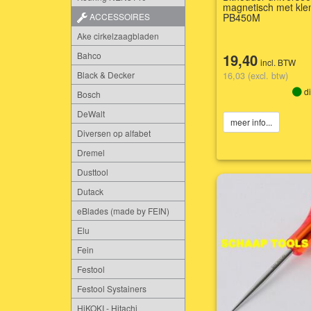
magnetisch met kle
PB450M
ACCESSOIRES
Ake cirkelzaagbladen
Bahco
19,40
incl. BTW
Black & Decker
16,03 (excl. btw)
di
Bosch
DeWalt
meer info...
Diversen op alfabet
Dremel
Dusttool
Dutack
eBlades (made by FEIN)
Elu
Fein
Festool
Festool Systainers
HiKOKI - Hitachi