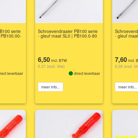
B100 serie
Schroevendraaier PB100 serie
Schroevend
| PB100.00-
- gleuf maat SL0 | PB100.0-80
- gleuf maa
6,50
7,60
incl. BTW
incl.
5,37 (excl. btw)
6,28 (excl. b
rect leverbaar
direct leverbaar
meer info...
meer info...