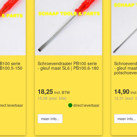
B100 serie
Schroevendraaier PB100 serie
Schroevend
PB100.5-150
- gleuf maat SL6 | PB100.6-180
- gleuf maa
potschoeve
18,25
14,90
incl. BTW
inc
15,08 (excl. btw)
12,31 (excl. 
rect leverbaar
direct leverbaar
meer info...
meer info...