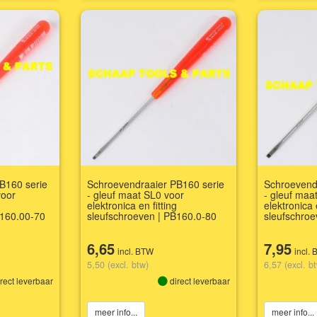
B160 serie
Schroevendraaier PB160 serie
Schroevend
voor
- gleuf maat SL0 voor
- gleuf maa
elektronica en fitting
elektronica 
B160.00-70
sleufschroeven | PB160.0-80
sleufschroe
6,65
7,95
incl. BTW
incl.
5,50 (excl. btw)
6,57 (excl. b
rect leverbaar
direct leverbaar
meer info...
meer info...