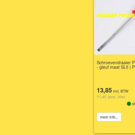
Schroevendraaier P
- gleuf maat SL5 | 
13,85
incl. BTW
11,45 (excl. btw)
di
meer info...