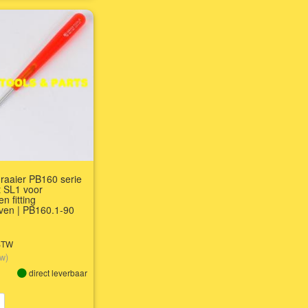
raaier PB160 serie
t SL1 voor
en fitting
ven | PB160.1-90
 BTW
tw)
direct leverbaar