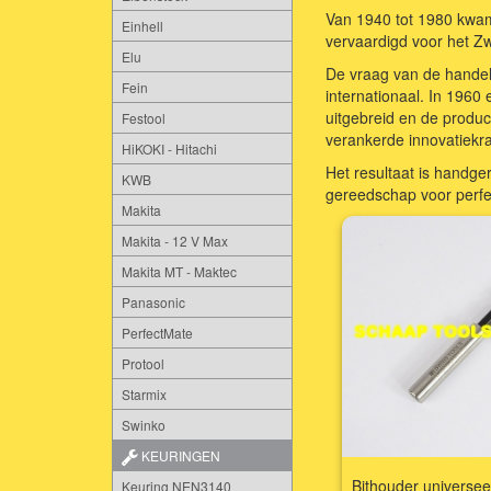
Van 1940 tot 1980 kwam
Einhell
vervaardigd voor het Zw
Elu
De vraag van de handel
Fein
internationaal. In 1960
uitgebreid en de produc
Festool
verankerde innovatiekr
HiKOKI - Hitachi
Het resultaat is handger
KWB
gereedschap voor perfe
Makita
Makita - 12 V Max
Makita MT - Maktec
Panasonic
PerfectMate
Protool
Starmix
Swinko
KEURINGEN
Bithouder universee
Keuring NEN3140