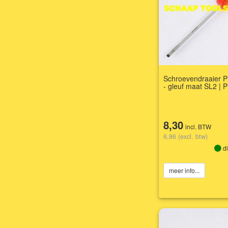
Schroevendraaier P
- gleuf maat SL2 | 
8,30
incl. BTW
6,86 (excl. btw)
di
meer info...