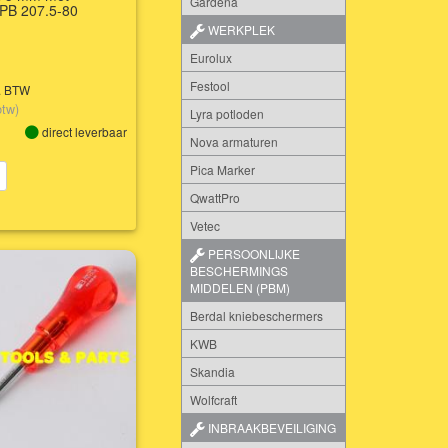
Gardena
 PB 207.5-80
WERKPLEK
Eurolux
Festool
l. BTW
btw)
Lyra potloden
direct leverbaar
Nova armaturen
Pica Marker
QwattPro
Vetec
PERSOONLIJKE
BESCHERMINGS
MIDDELEN (PBM)
Berdal kniebeschermers
KWB
Skandia
Wolfcraft
INBRAAKBEVEILIGING