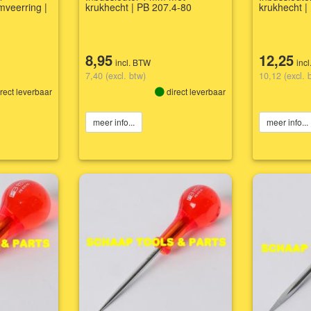
mveerring |
krukhecht | PB 207.4-80
krukhecht |
8,95
12,25
incl. BTW
inc
7,40 (excl. btw)
10,12 (excl. 
rect leverbaar
direct leverbaar
meer info...
meer info...