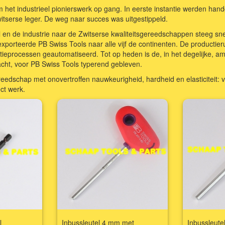
 het industrieel pionierswerk op gang. In eerste instantie werden ha
itserse leger. De weg naar succes was uitgestippeld.
 en de industrie naar de Zwitserse kwaliteitsgereedschappen steeg sne
 exporteerde PB Swiss Tools naar alle vijf de continenten. De productie
tieprocessen geautomatiseerd. Tot op heden is de, in het degelijke, am
acht, voor PB Swiss Tools typerend gebleven.
eedschap met onovertroffen nauwkeurigheid, hardheid en elasticiteit: vo
ct werk.
l
Inbussleutel 4 mm met
Inbussleutel 5 mm m