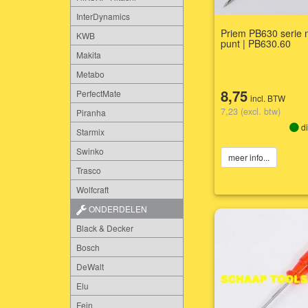
InterDynamics
Priem PB630 serie 
KWB
punt | PB630.60
Makita
Metabo
8,75
PerfectMate
incl. BTW
7,23 (excl. btw)
Piranha
di
Starmix
Swinko
meer info...
Trasco
Wolfcraft
ONDERDELEN
Black & Decker
Bosch
DeWalt
Elu
Fein