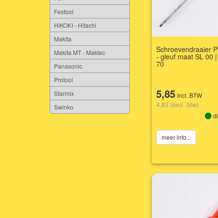
Festool
HiKOKI - Hitachi
Makita
Schroevendraaier P
Makita MT - Maktec
- gleuf maat SL 00 
70
Panasonic
Protool
5,85
Starmix
incl. BTW
4,83 (excl. btw)
Swinko
di
meer info...