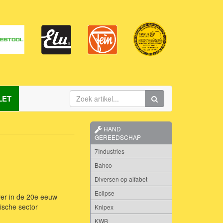
LET
HAND
GEREEDSCHAP
7Industries
Bahco
Diversen op alfabet
Eclipse
ver in de 20e eeuw
rische sector
Knipex
KWB