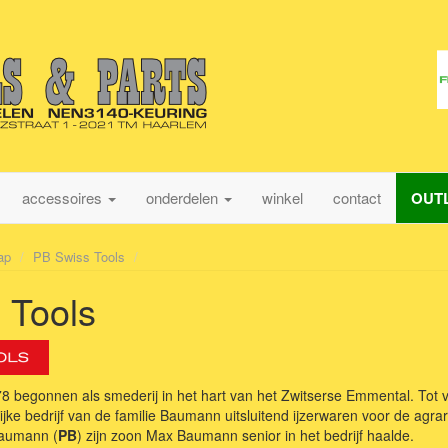
accessoires
onderdelen
winkel
contact
OUT
ap
PB Swiss Tools
 Tools
78 begonnen als smederij in het hart van het Zwitserse Emmental. Tot 
ijke bedrijf van de familie Baumann uitsluitend ijzerwaren voor de agra
Baumann (
PB
) zijn zoon Max Baumann senior in het bedrijf haalde.