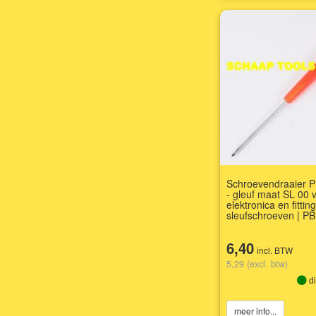
Schroevendraaier P
- gleuf maat SL 00 
elektronica en fitting
sleufschroeven | P
6,40
incl. BTW
5,29 (excl. btw)
di
meer info...