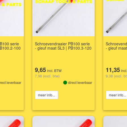
B100 serie
Schroevendraaier PB100 serie
Schroevend
PB100.2-100
- gleuf maat SL3 | PB100.3-120
- gleuf maa
9,65
11,35
incl. BTW
inc
7,98 (excl. btw)
9,38 (excl. b
rect leverbaar
direct leverbaar
meer info...
meer info...