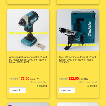
Accu slagschroevendraaier 18 volt
Accu stripschroefautomaat 18 volt
BL-motor zonder accu's en lader in
zonder accu's en lader in Mbox |
Mbox | DTD153ZJ
DFR550ZJ
173,00
322,00
187,55
349,69
incl. BTW
incl. BTW
142,97 (excl. btw)
266,11 (excl. btw)
levertijd
levertijd
meer info...
meer info...