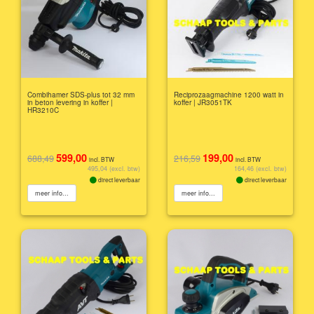
Combihamer SDS-plus tot 32 mm
Reciprozaagmachine 1200 watt in
in beton levering in koffer |
koffer | JR3051TK
HR3210C
599,00
199,00
688,49
216,59
incl. BTW
incl. BTW
495,04 (excl. btw)
164,46 (excl. btw)
direct leverbaar
direct leverbaar
meer info...
meer info...