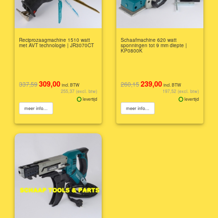
Reciprozaagmachine 1510 watt
Schaafmachine 620 watt
met AVT technologie | JR3070CT
sponningen tot 9 mm diepte |
KP0800K
309,00
239,00
337,59
260,15
incl. BTW
incl. BTW
255,37 (excl. btw)
197,52 (excl. btw)
levertijd
levertijd
meer info...
meer info...