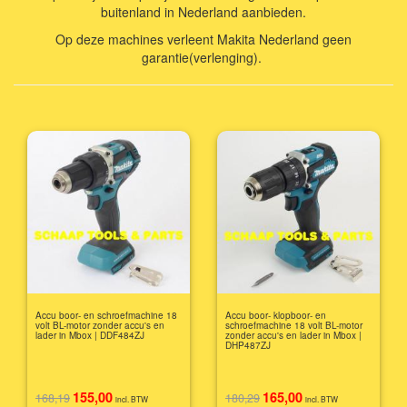
buitenland in Nederland aanbieden.
Op deze machines verleent Makita Nederland geen
garantie(verlenging).
Accu boor- en schroefmachine 18
Accu boor- klopboor- en
volt BL-motor zonder accu's en
schroefmachine 18 volt BL-motor
lader in Mbox | DDF484ZJ
zonder accu's en lader in Mbox |
DHP487ZJ
155,00
165,00
168,19
180,29
incl. BTW
incl. BTW