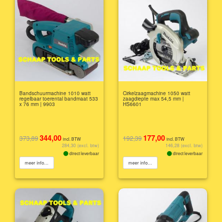
Bandschuurmachine 1010 watt
Cirkelzaagmachine 1050 watt
regelbaar toerental bandmaat 533
zaagdiepte max 54,5 mm |
x 76 mm | 9903
HS6601
344,00
177,00
373,89
192,39
incl. BTW
incl. BTW
284,30 (excl. btw)
146,28 (excl. btw)
direct leverbaar
direct leverbaar
meer info...
meer info...