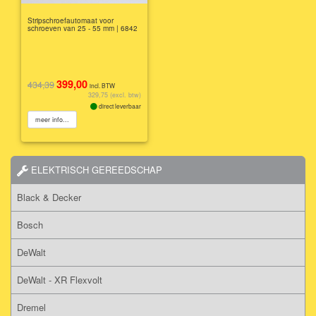
Stripschroefautomaat voor
schroeven van 25 - 55 mm | 6842
399,00
434,39
incl. BTW
329,75 (excl. btw)
direct leverbaar
meer info...
ELEKTRISCH GEREEDSCHAP
Black & Decker
Bosch
DeWalt
DeWalt - XR Flexvolt
Dremel