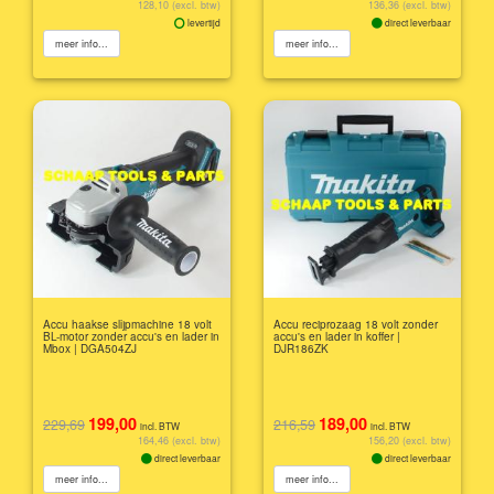
128,10 (excl. btw)
136,36 (excl. btw)
levertijd
direct leverbaar
meer info...
meer info...
Accu haakse slijpmachine 18 volt
Accu reciprozaag 18 volt zonder
BL-motor zonder accu's en lader in
accu's en lader in koffer |
Mbox | DGA504ZJ
DJR186ZK
199,00
189,00
229,69
216,59
incl. BTW
incl. BTW
164,46 (excl. btw)
156,20 (excl. btw)
direct leverbaar
direct leverbaar
meer info...
meer info...