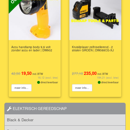
Accu handlamp body 9,6 volt
Kruislijnlaser zelfnivellerend - 2
zonder accu en lader | DW902
stralen GROEN | DW088CG-XJ
19,50
235,00
42,50
277,10
incl. BTW
incl. BTW
16,12 (excl. btw)
194,21 (excl. btw)
direct leverbaar
direct leverbaar
meer info...
meer info...
ELEKTRISCH GEREEDSCHAP
Black & Decker