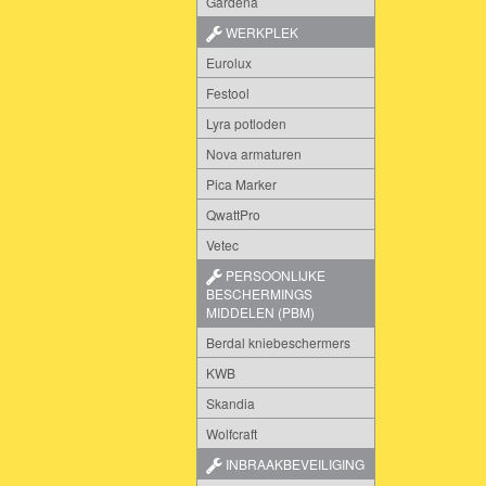
Gardena
WERKPLEK
Eurolux
Festool
Lyra potloden
Nova armaturen
Pica Marker
QwattPro
Vetec
PERSOONLIJKE
BESCHERMINGS
MIDDELEN (PBM)
Berdal kniebeschermers
KWB
Skandia
Wolfcraft
INBRAAKBEVEILIGING