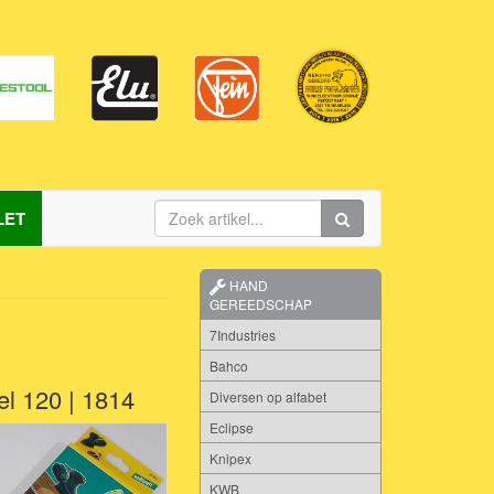
LET
HAND
GEREEDSCHAP
7Industries
Bahco
el 120 | 1814
Diversen op alfabet
Eclipse
Knipex
KWB