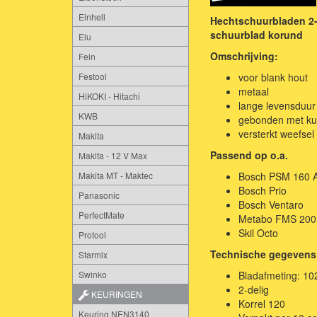
Einhell
Hechtschuurbladen 2-d
schuurblad korund
Elu
Omschrijving:
Fein
voor blank hout
Festool
metaal
HiKOKI - Hitachi
lange levensduur
KWB
gebonden met ku
versterkt weefsel
Makita
Passend op o.a.
Makita - 12 V Max
Bosch PSM 160 A
Makita MT - Maktec
Bosch Prio
Panasonic
Bosch Ventaro
PerfectMate
Metabo FMS 200 
Skil Octo
Protool
Technische
gegevens
Starmix
Bladafmeting: 10
Swinko
2-delig
KEURINGEN
Korrel 120
Keuring NEN3140