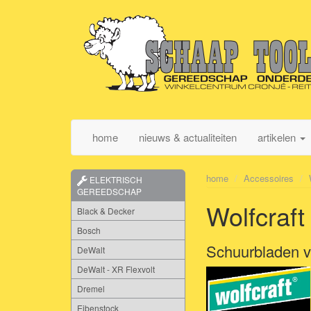
home
nieuws & actualiteiten
artikelen
home
Accessoires
ELEKTRISCH
GEREEDSCHAP
Wolfcraft
Black & Decker
Bosch
Schuurbladen v
DeWalt
DeWalt - XR Flexvolt
Dremel
Eibenstock