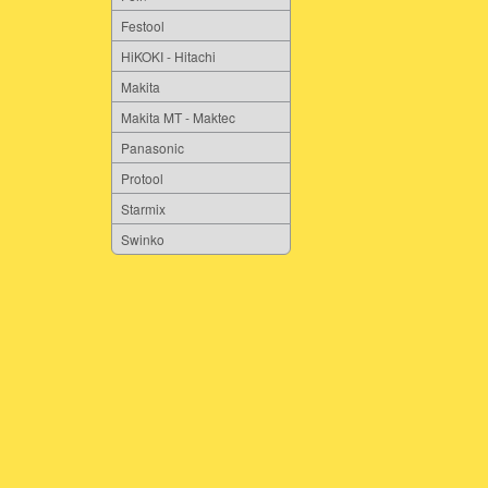
Festool
HiKOKI - Hitachi
Makita
Makita MT - Maktec
Panasonic
Protool
Starmix
Swinko