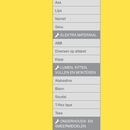
Axa
Lips
Nemef
Secu
ELEKTRA MATERIAAL
ABB
Diversen op alfabet
Kopp
LIJMEN, KITTEN,
VULLEN EN MONTEREN
Alabastine
Bison
Soudal
T-Rex tape
Tesa
ONDERHOUDS- EN
SMEERMIDDELEN