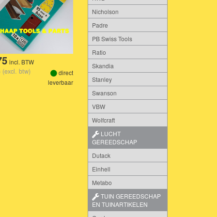
Nicholson
Padre
PB Swiss Tools
Ratio
75
incl. BTW
Skandia
 (excl. btw)
direct
Stanley
leverbaar
Swanson
VBW
Wolfcraft
LUCHT
GEREEDSCHAP
Dutack
Einhell
Metabo
TUIN GEREEDSCHAP
EN TUINARTIKELEN