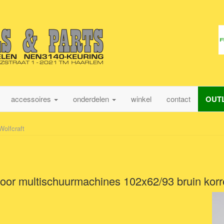
accessoires
onderdelen
winkel
contact
OUT
Wolfcraft
oor multischuurmachines 102x62/93 bruin korr