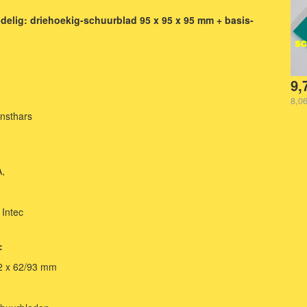
elig: driehoekig-schuurblad 95 x 95 x 95 mm + basis-
9,
8,06
nsthars
,
Intec
:
2 x 62/93 mm