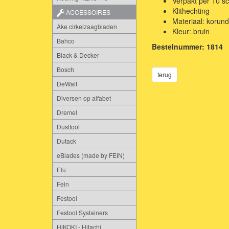
Verpakt per 10 s
Klithechting
ACCESSOIRES
Materiaal: korund
Ake cirkelzaagbladen
Kleur: bruin
Bahco
Bestelnummer: 1814
Black & Decker
Bosch
terug
DeWalt
Diversen op alfabet
Dremel
Dusttool
Dutack
eBlades (made by FEIN)
Elu
Fein
Festool
Festool Systainers
HiKOKI - Hitachi