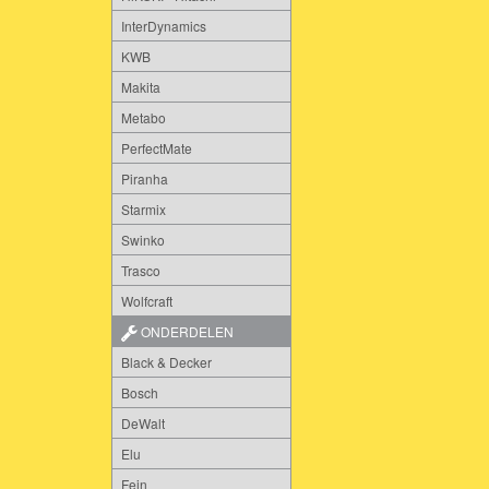
InterDynamics
KWB
Makita
Metabo
PerfectMate
Piranha
Starmix
Swinko
Trasco
Wolfcraft
ONDERDELEN
Black & Decker
Bosch
DeWalt
Elu
Fein