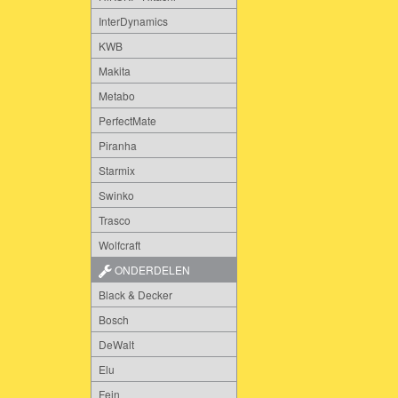
InterDynamics
KWB
Makita
Metabo
PerfectMate
Piranha
Starmix
Swinko
Trasco
Wolfcraft
ONDERDELEN
Black & Decker
Bosch
DeWalt
Elu
Fein