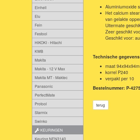
Aluminiumoxide s
Einhell
Het calcium stear
Elu
van gelakte oppe
Fein
Uitermate geschik
Zeer geschikt voo
Festool
Geschikt voor: au
HiKOKI - Hitachi
KWB
Technische gegevens
Makita
maat 94x94x94
Makita - 12 V Max
korrel P240
Makita MT - Maktec
verpakt per 10
Panasonic
Bestelnummer: P-427
PerfectMate
Protool
terug
Starmix
Swinko
KEURINGEN
Keuring NEN3140