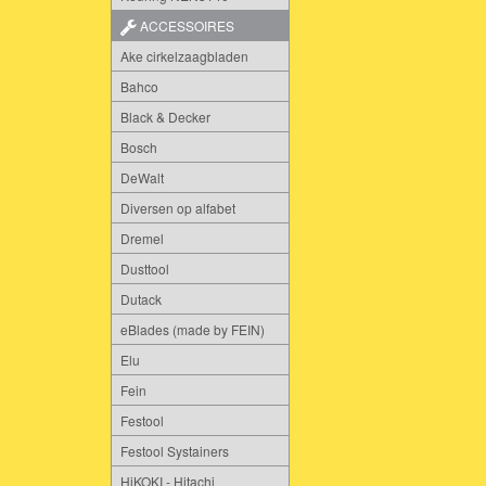
ACCESSOIRES
Ake cirkelzaagbladen
Bahco
Black & Decker
Bosch
DeWalt
Diversen op alfabet
Dremel
Dusttool
Dutack
eBlades (made by FEIN)
Elu
Fein
Festool
Festool Systainers
HiKOKI - Hitachi