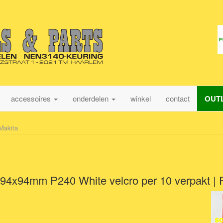
accessoires
onderdelen
winkel
contact
OUT
Makita
94x94mm P240 White velcro per 10 verpakt | 