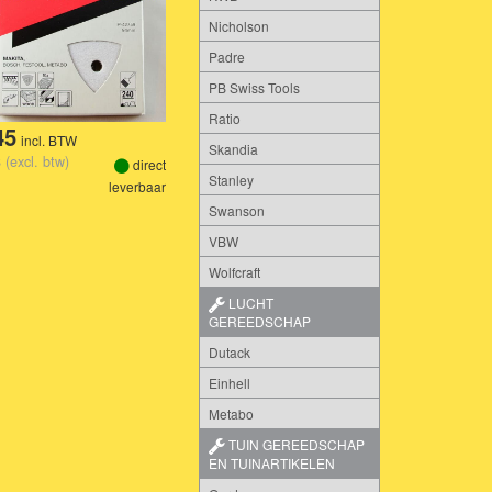
Nicholson
Padre
PB Swiss Tools
Ratio
45
incl. BTW
Skandia
 (excl. btw)
direct
Stanley
leverbaar
Swanson
VBW
Wolfcraft
LUCHT
GEREEDSCHAP
Dutack
Einhell
Metabo
TUIN GEREEDSCHAP
EN TUINARTIKELEN