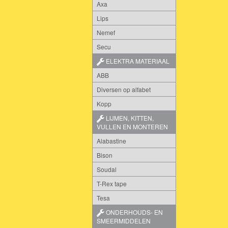
Axa
Lips
Nemef
Secu
ELEKTRA MATERIAAL
ABB
Diversen op alfabet
Kopp
LIJMEN, KITTEN,
VULLEN EN MONTEREN
Alabastine
Bison
Soudal
T-Rex tape
Tesa
ONDERHOUDS- EN
SMEERMIDDELEN