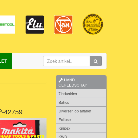
LET
HAND
GEREEDSCHAP
7Industries
Bahco
P-42759
Diversen op alfabet
Eclipse
Knipex
KWB