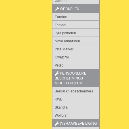
Gardena
WERKPLEK
Eurolux
Festool
Lyra potloden
Nova armaturen
Pica Marker
QwattPro
Vetec
PERSOONLIJKE
BESCHERMINGS
MIDDELEN (PBM)
Berdal kniebeschermers
KWB
Skandia
Wolfcraft
INBRAAKBEVEILIGING