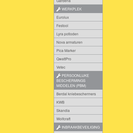
Gardena
WERKPLEK
Eurolux
Festool
Lyra potloden
Nova armaturen
Pica Marker
QwattPro
Vetec
PERSOONLIJKE
BESCHERMINGS
MIDDELEN (PBM)
Berdal kniebeschermers
KWB
Skandia
Wolfcraft
INBRAAKBEVEILIGING