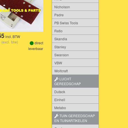
Nicholson
Padre
PB Swiss Tools
Ratio
55
incl. BTW
Skandia
 (excl. btw)
direct
Stanley
leverbaar
Swanson
VBW
Wolfcraft
LUCHT
GEREEDSCHAP
Dutack
Einhell
Metabo
TUIN GEREEDSCHAP
EN TUINARTIKELEN