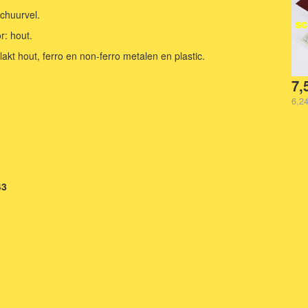
chuurvel.
r: hout.
lakt hout, ferro en non-ferro metalen en plastic.
7,
6,24
43