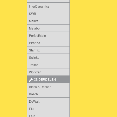
InterDynamics
KWB
Makita
Metabo
PerfectMate
Piranha
Starmix
Swinko
Trasco
Wolfcraft
ONDERDELEN
Black & Decker
Bosch
DeWalt
Elu
Fein