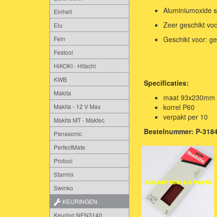
Aluminiumoxide s
Einhell
Zeer geschikt voo
Elu
Fein
Geschikt voor: ge
Festool
HiKOKI - Hitachi
KWB
Specificaties:
Makita
maat 93x230mm
Makita - 12 V Max
korrel P60
verpakt per 10
Makita MT - Maktec
Bestelnummer: P-318
Panasonic
PerfectMate
Protool
Starmix
Swinko
KEURINGEN
Keuring NEN3140