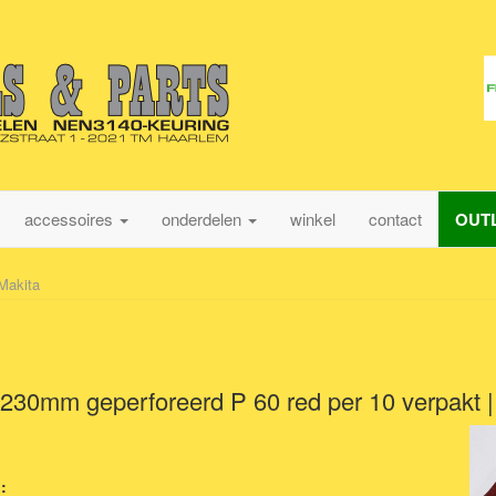
accessoires
onderdelen
winkel
contact
OUT
Makita
230mm geperforeerd P 60 red per 10 verpakt 
: