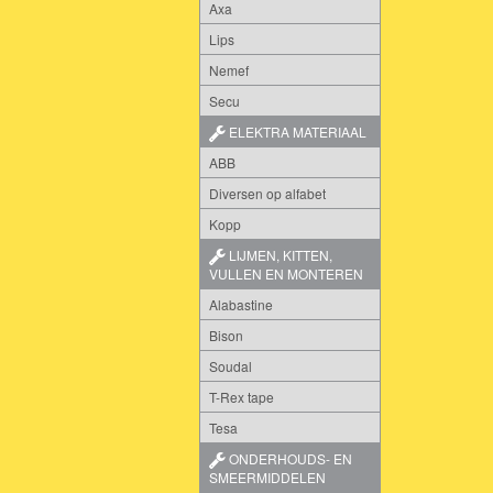
Axa
Lips
Nemef
Secu
ELEKTRA MATERIAAL
ABB
Diversen op alfabet
Kopp
LIJMEN, KITTEN,
VULLEN EN MONTEREN
Alabastine
Bison
Soudal
T-Rex tape
Tesa
ONDERHOUDS- EN
SMEERMIDDELEN