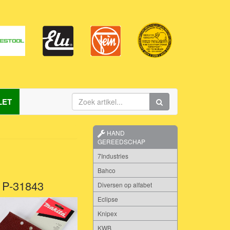
LET
HAND
GEREEDSCHAP
7Industries
Bahco
| P-31843
Diversen op alfabet
Eclipse
Knipex
KWB