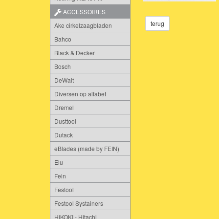
ACCESSOIRES
terug
Ake cirkelzaagbladen
Bahco
Black & Decker
Bosch
DeWalt
Diversen op alfabet
Dremel
Dusttool
Dutack
eBlades (made by FEIN)
Elu
Fein
Festool
Festool Systainers
HiKOKI - Hitachi