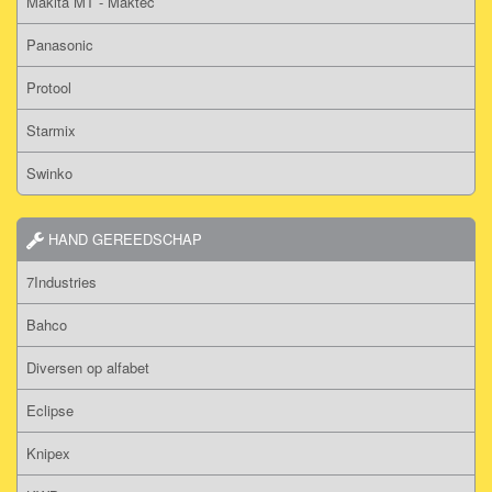
Makita MT - Maktec
Panasonic
Protool
Starmix
Swinko
HAND GEREEDSCHAP
7Industries
Bahco
Diversen op alfabet
Eclipse
Knipex