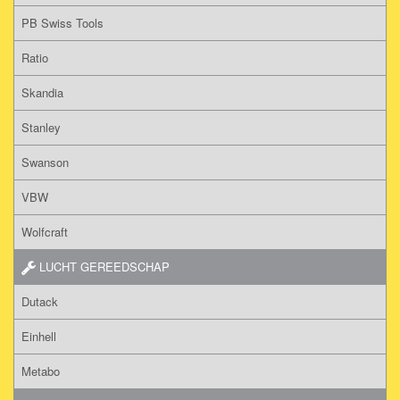
PB Swiss Tools
Ratio
Skandia
Stanley
Swanson
VBW
Wolfcraft
LUCHT GEREEDSCHAP
Dutack
Einhell
Metabo