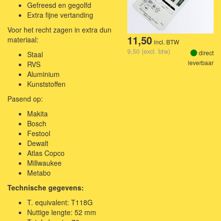
Gefreesd en gegolfd
Extra fijne vertanding
Voor het recht zagen in extra dun
11,50
materiaal:
incl. BTW
9,50 (excl. btw)
direct
Staal
leverbaar
RVS
Aluminium
Kunststoffen
Pasend op:
Makita
Bosch
Festool
Dewalt
Atlas Copco
Millwaukee
Metabo
Technische gegevens:
T. equivalent: T118G
Nuttige lengte: 52 mm