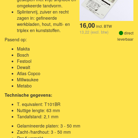
omgekeerde tandvorm.
Splintervrij, zuiver en recht
zagen in: gefineerde
16,00
werkbladen, hout, multi- en
incl. BTW
triplex en kunststoffen.
13,22 (excl. btw)
direct
leverbaar
Pasend op:
Makita
Bosch
Festool
Dewalt
Atlas Copco
Millwaukee
Metabo
Technische gegevens:
T. equivalent: T101BR
Nuttige lengte: 63 mm
Tandafstand: 2,1 mm
Gelamineerde platen: 3 - 50 mm
Zacht-/hardhout: 3 - 50 mm
Per 5 verpakt