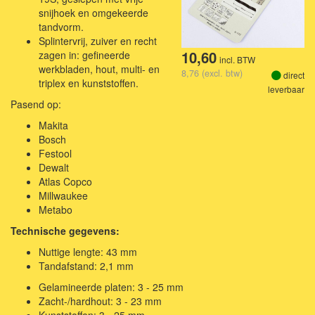
snijhoek en omgekeerde
tandvorm.
Splintervrij, zuiver en recht
10,60
zagen in: gefineerde
incl. BTW
werkbladen, hout, multi- en
8,76 (excl. btw)
direct
triplex en kunststoffen.
leverbaar
Pasend op:
Makita
Bosch
Festool
Dewalt
Atlas Copco
Millwaukee
Metabo
Technische gegevens:
Nuttige lengte: 43 mm
Tandafstand: 2,1 mm
Gelamineerde platen: 3 - 25 mm
Zacht-/hardhout: 3 - 23 mm
Kunststoffen: 3 - 25 mm