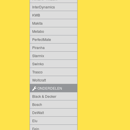
InterDynamics
KWB
Makita
Metabo
PerfectMate
Piranha
Starmix
Swinko
Trasco
Wolfcraft
ONDERDELEN
Black & Decker
Bosch
DeWalt
Elu
Fein