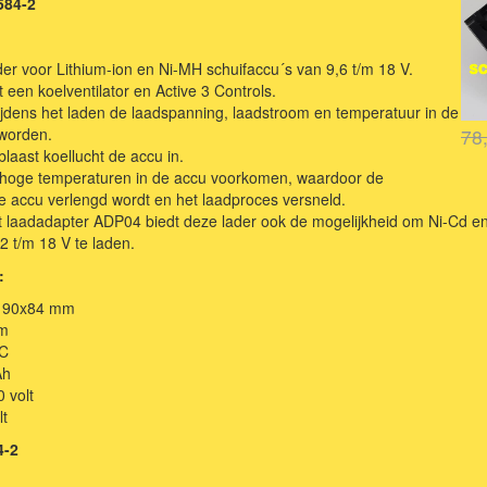
584-2
er voor Lithium-ion en Ni-MH schuifaccu´s van 9,6 t/m 18 V.
en koelventilator en Active 3 Controls.
tijdens het laden de laadspanning, laadstroom en temperatuur in de
worden.
78
laast koellucht de accu in.
hoge temperaturen in de accu voorkomen, waardoor de
e accu verlengd wordt en het laadproces versneld.
t laadadapter ADP04 biedt deze lader ook de mogelijkheid om Ni-Cd en
2 t/m 18 V te laden.
:
x190x84 mm
 m
RC
Ah
 volt
lt
4-2