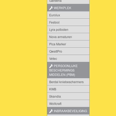
Gardena
WERKPLEK
Eurolux
Festool
Lyra potloden
Nova armaturen
Pica Marker
QwattPro
Vetec
PERSOONLIJKE
BESCHERMINGS
MIDDELEN (PBM)
Berdal kniebeschermers
KWB
Skandia
Wolfcraft
INBRAAKBEVEILIGING