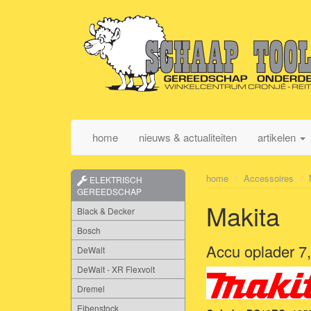
home
nieuws & actualiteiten
artikelen
home
Accessoires
ELEKTRISCH
GEREEDSCHAP
Makita
Black & Decker
Bosch
Accu oplader 7
DeWalt
DeWalt - XR Flexvolt
Dremel
Eibenstock