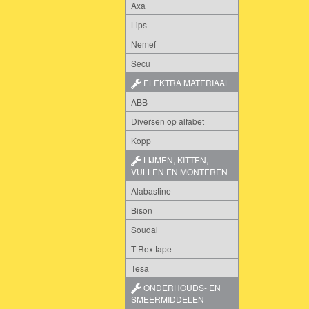
Axa
Lips
Nemef
Secu
ELEKTRA MATERIAAL
ABB
Diversen op alfabet
Kopp
LIJMEN, KITTEN,
VULLEN EN MONTEREN
Alabastine
Bison
Soudal
T-Rex tape
Tesa
ONDERHOUDS- EN
SMEERMIDDELEN