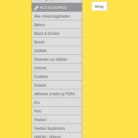
terug
ACCESSOIRES
Ake cirkelzaagbladen
Bahco
Black & Decker
Bosch
DeWalt
Diversen op alfabet
Dremel
Dusttool
Dutack
eBlades (made by FEIN)
Elu
Fein
Festool
Festool Systainers
HiKOKI - Hitachi