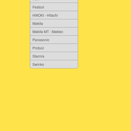
Festool
HiKOKI - Hitachi
Makita
Makita MT - Maktec
Panasonic
Protool
Starmix
Swinko