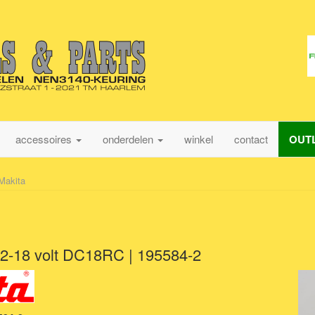
accessoires
onderdelen
winkel
contact
OUT
Makita
,2-18 volt DC18RC | 195584-2