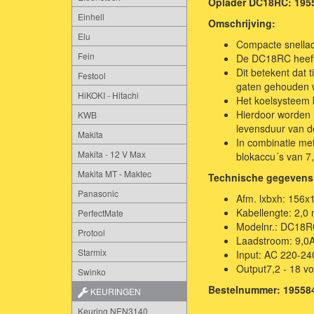
Oplader DC18RC: 195
Einhell
Omschrijving:
Elu
Compacte snellad
Fein
De DC18RC heeft e
Dit betekent dat 
Festool
gaten gehouden 
HiKOKI - Hitachi
Het koelsysteem b
Hierdoor worden 
KWB
levensduur van d
Makita
In combinatie me
Makita - 12 V Max
blokaccu´s van 7,
Makita MT - Maktec
Technische gegevens
Panasonic
Afm. lxbxh: 156
Kabellengte: 2,0
PerfectMate
Modelnr.: DC18
Protool
Laadstroom: 9,0
Starmix
Input: AC 220-240
Output7,2 - 18 vo
Swinko
Bestelnummer: 19558
KEURINGEN
Keuring NEN3140