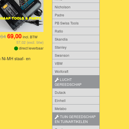
Nicholson
Padre
PB Swiss Tools
Ratio
69,00
,64
incl. BTW
Skandia
57,02 (excl. btw)
Stanley
direct leverbaar
Swanson
 Ni-MH staaf- en
VBW
Wolfcraft
LUCHT
GEREEDSCHAP
Dutack
Einhell
Metabo
TUIN GEREEDSCHAP
EN TUINARTIKELEN