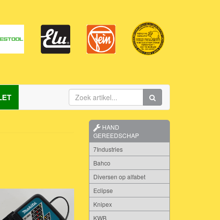
LET
HAND
GEREEDSCHAP
7Industries
Bahco
Diversen op alfabet
Eclipse
Knipex
KWB