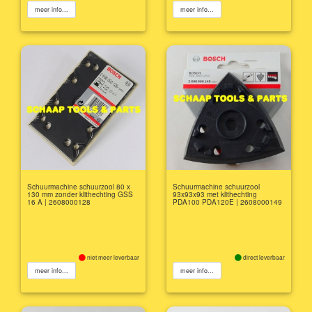
meer info...
meer info...
Schuurmachine schuurzool 80 x
Schuurmachine schuurzool
130 mm zonder klithechting GSS
93x93x93 met klithechting
16 A | 2608000128
PDA100 PDA120E | 2608000149
niet meer leverbaar
direct leverbaar
meer info...
meer info...