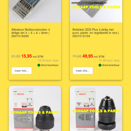
Allesboor Multiconstruction 4
Beitelset SDS-Plus 3-delig met
delige set 4 + 5 + 6 + 8mm |
punt- platte- en tegelbeitel in etui |
2607018285
2607019159
15,95
49,95
21,55
71,95
incl. BTW
incl. BTW
13,18 (excl. btw)
41,28 (excl. btw)
direct leverbaar
direct leverbaar
meer info...
meer info...