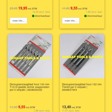
19,95
9,55
25,05
11,95
incl. BTW
incl. BTW
16,49 (excl. btw)
7,89 (excl. btw)
direct leverbaar
direct leverbaar
meer info...
meer info...
Decoupeerzaagblad hout 100 mm
Decoupeerzaagblad hout 152 mm
T101D gladde rechte zaagsneden
T344D per 3 verpakt |
per 5 verpakt | 2608630032
2608637944
9,55
13,40
11,95
incl. BTW
incl. BTW
7,89 (excl. btw)
11,07 (excl. btw)