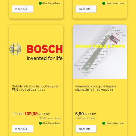
direct leverbaar
direct leverbaar
meer info...
meer info...
Geleiderails voor handcirkelzagen
Pensleutel voor grote haakse
FSN 140 | 2602317031
slijpmachine | 1607950048
109,95
6,90
171,00
incl. BTW
incl. BTW
90,87 (excl. btw)
5,70 (excl. btw)
direct leverbaar
direct leverbaar
meer info...
meer info...