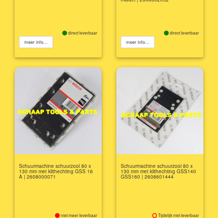
direct leverbaar
direct leverbaar
meer info...
meer info...
Schuurmachine schuurzool 80 x
Schuurmachine schuurzool 80 x
130 mm met klithechting GSS 16
130 mm met klithechting GSS140
A | 2608000071
GSS160 | 2608601444
niet meer leverbaar
Tijdelijk niet leverbaar