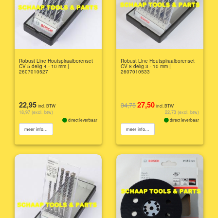
Robust Line Houtspiraalborenset
Robust Line Houtspiraalborenset
CV 5 delig 4 - 10 mm |
CV 8 delig 3 - 10 mm |
2607010527
2607010533
22,95
27,50
34,75
incl. BTW
incl. BTW
18,97 (excl. btw)
22,73 (excl. btw)
direct leverbaar
direct leverbaar
meer info...
meer info...