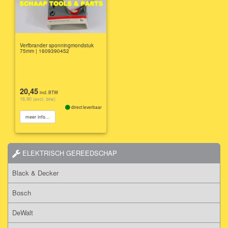
Verfbrander sponningmondstuk
75mm | 1609390452
20,45
incl. BTW
16,90 (excl. btw)
direct leverbaar
meer info...
ELEKTRISCH GEREEDSCHAP
Black & Decker
Bosch
DeWalt