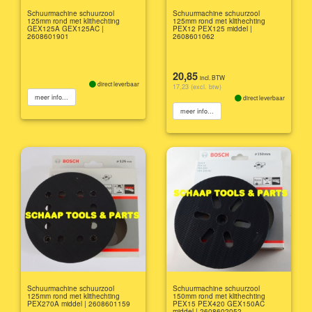
Schuurmachine schuurzool
Schuurmachine schuurzool
125mm rond met klithechting
125mm rond met klithechting
GEX125A GEX125AC |
PEX12 PEX125 middel |
2608601901
2608601062
20,85
incl. BTW
direct leverbaar
17,23 (excl. btw)
meer info...
direct leverbaar
meer info...
Schuurmachine schuurzool
Schuurmachine schuurzool
125mm rond met klithechting
150mm rond met klithechting
PEX270A middel | 2608601159
PEX15 PEX420 GEX150AC
middel | 2608602052