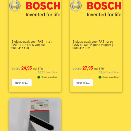
Stofzuigerzak voor PAS 11-21
Stofzuigerzak voor PAS 12-50
PAS 12-27 per 5 verpakt |
GAS 12-50 RF per 5 verpakt |
2605411150
2605411062
24,95
27,95
33,20
35,20
incl. BTW
incl. BTW
20,62 (excl. btw)
23,10 (excl. btw)
direct leverbaar
direct leverbaar
meer info...
meer info...