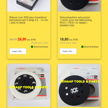
Robust Line SDS-plus hamerboor
Schuurmachine schuurzool
betonborenset 5 delig 5,5 - 10 mm
115mm rond met klithechting
| 2607019929
PEX11 PEX115 middel |
2608601065
28,90
18,80
34,15
incl. BTW
incl. BTW
23,88 (excl. btw)
15,54 (excl. btw)
direct leverbaar
direct leverbaar
meer info...
meer info...