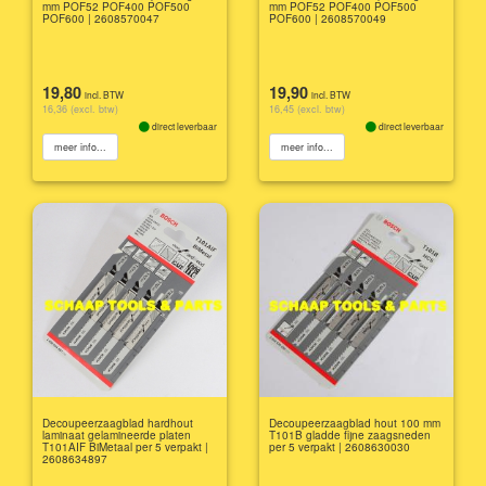
mm POF52 POF400 POF500
mm POF52 POF400 POF500
POF600 | 2608570047
POF600 | 2608570049
19,80
19,90
incl. BTW
incl. BTW
16,36 (excl. btw)
16,45 (excl. btw)
direct leverbaar
direct leverbaar
meer info...
meer info...
Decoupeerzaagblad hardhout
Decoupeerzaagblad hout 100 mm
laminaat gelamineerde platen
T101B gladde fijne zaagsneden
T101AIF BiMetaal per 5 verpakt |
per 5 verpakt | 2608630030
2608634897