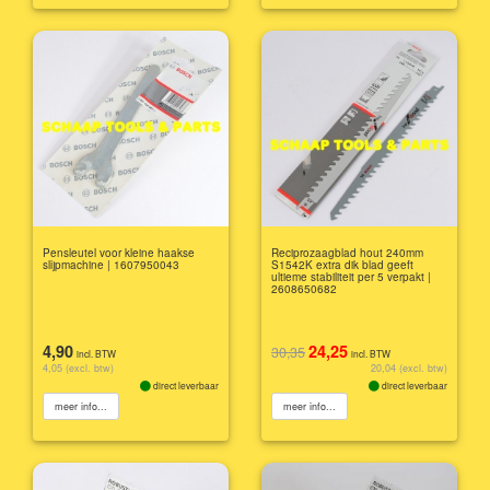
Pensleutel voor kleine haakse
Reciprozaagblad hout 240mm
slijpmachine | 1607950043
S1542K extra dik blad geeft
ultieme stabiliteit per 5 verpakt |
2608650682
4,90
24,25
30,35
incl. BTW
incl. BTW
4,05 (excl. btw)
20,04 (excl. btw)
direct leverbaar
direct leverbaar
meer info...
meer info...