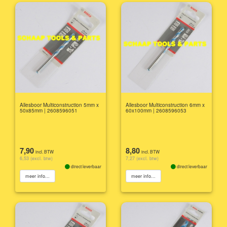
Allesboor Multiconstruction 5mm x
Allesboor Multiconstruction 6mm x
50x85mm | 2608596051
60x100mm | 2608596053
7,90
8,80
incl. BTW
incl. BTW
6,53 (excl. btw)
7,27 (excl. btw)
direct leverbaar
direct leverbaar
meer info...
meer info...