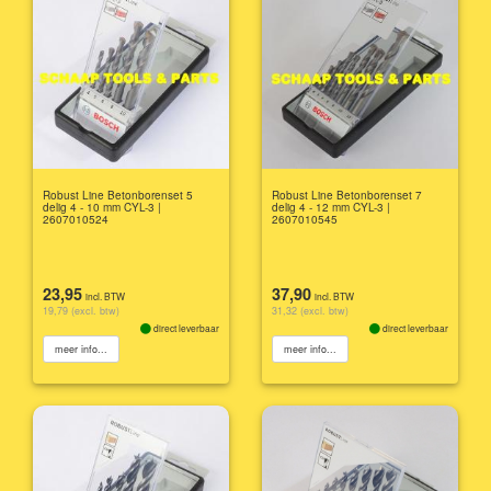
Robust Line Betonborenset 5
Robust Line Betonborenset 7
delig 4 - 10 mm CYL-3 |
delig 4 - 12 mm CYL-3 |
2607010524
2607010545
23,95
37,90
incl. BTW
incl. BTW
19,79 (excl. btw)
31,32 (excl. btw)
direct leverbaar
direct leverbaar
meer info...
meer info...