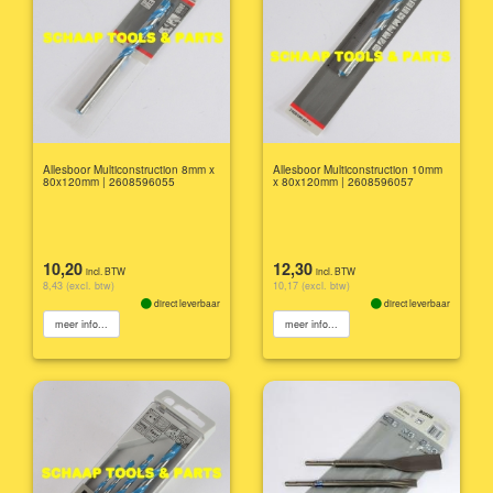
Allesboor Multiconstruction 8mm x
Allesboor Multiconstruction 10mm
80x120mm | 2608596055
x 80x120mm | 2608596057
10,20
12,30
incl. BTW
incl. BTW
8,43 (excl. btw)
10,17 (excl. btw)
direct leverbaar
direct leverbaar
meer info...
meer info...