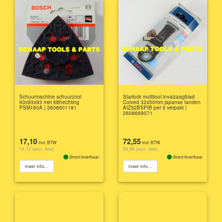
Schuurmachine schuurzool
Starlock multitool invalzaagblad
93x93x93 met klithechting
Curved 32x50mm japanse tanden
PSM160A | 2608601181
AIZ32BSPIB per 5 verpakt |
2608669071
17,10
72,55
incl. BTW
incl. BTW
14,13 (excl. btw)
59,96 (excl. btw)
direct leverbaar
direct leverbaar
meer info...
meer info...