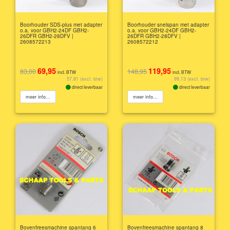
Boorhouder SDS-plus met adapter
Boorhouder snelspan met adapter
o.a. voor GBH2-24DF GBH2-
o.a. voor GBH2-24DF GBH2-
26DFR GBH2-28DFV |
26DFR GBH2-28DFV |
2608572213
2608572212
69,95
119,95
83,00
148,95
incl. BTW
incl. BTW
57,81 (excl. btw)
99,13 (excl. btw)
direct leverbaar
direct leverbaar
meer info...
meer info...
Bovenfreesmachine spantang 6
Bovenfreesmachine spantang 8