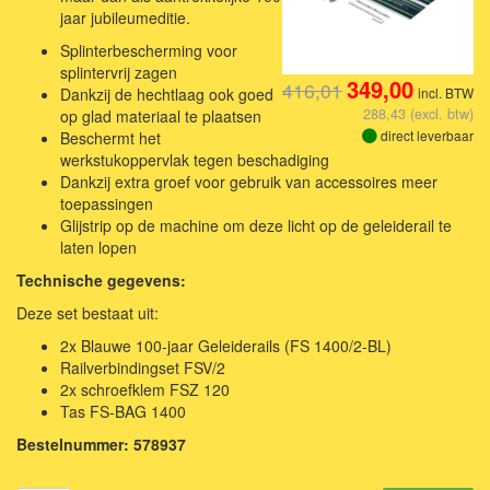
jaar jubileumeditie.
Splinterbescherming voor
splintervrij zagen
349,00
416,01
Dankzij de hechtlaag ook goed
incl. BTW
288,43 (excl. btw)
op glad materiaal te plaatsen
direct leverbaar
Beschermt het
werkstukoppervlak tegen beschadiging
Dankzij extra groef voor gebruik van accessoires meer
toepassingen
Glijstrip op de machine om deze licht op de geleiderail te
laten lopen
Technische gegevens:
Deze set bestaat uit:
2x Blauwe 100-jaar Geleiderails (FS 1400/2-BL)
Railverbindingset FSV/2
2x schroefklem FSZ 120
Tas FS-BAG 1400
Bestelnummer: 578937