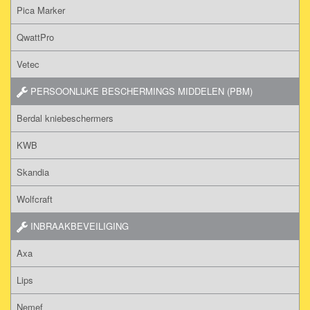
Pica Marker
QwattPro
Vetec
PERSOONLIJKE BESCHERMINGS MIDDELEN (PBM)
Berdal kniebeschermers
KWB
Skandia
Wolfcraft
INBRAAKBEVEILIGING
Axa
Lips
Nemef