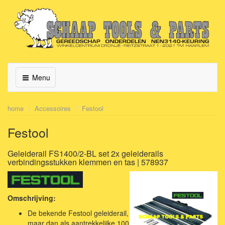
Menu
home
Accessoires
Festool
Festool
Geleiderail FS1400/2-BL set 2x geleiderails
verbindingsstukken klemmen en tas | 578937
Omschrijving:
De bekende Festool geleiderail,
maar dan als aantrekkelijke 100